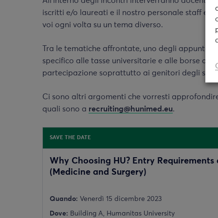
All’interno degli incontri interverranno docenti, e
iscritti e/o laureati e il nostro personale staff e
voi ogni volta su un tema diverso.
Tra le tematiche affrontate, uno degli appuntam
specifico alle tasse universitarie e alle borse di 
partecipazione soprattutto ai genitori degli stude
Ci sono altri argomenti che vorresti approfondire?
quali sono a
recruiting@hunimed.eu
.
SAVE THE DATE
Why Choosing HU? Entry Requirements 
(Medicine and Surgery)
Quando:
Venerdì 15 dicembre 2023
Dove:
Building A, Humanitas University