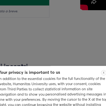
ata a breve.
 incontri
Your privacy is important to us
X
In addition to the essential cookies for the full functionality of the
ri a più voci dedicati
website, Humanitas University uses, with your consent, cookies
matiche riguardanti la
from Third Parties to collect statistical information on site
navigation and to show you personalised advertising messages i
udio.
line with your preferences. By moving the cursor to the X at the to
right, you can continue browsing the website without installing