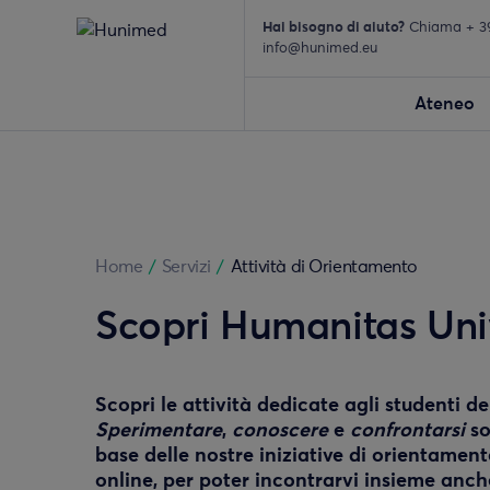
Hai bisogno di aiuto?
Chiama + 39 
info@hunimed.eu
Ateneo
Home
/
Servizi
/
Attività di Orientamento
Scopri Humanitas Uni
Scopri le attività dedicate agli studenti de
Sperimentare
,
conoscere
e
confrontarsi
so
base delle nostre iniziative di orientamen
online, per poter incontrarvi insieme anche