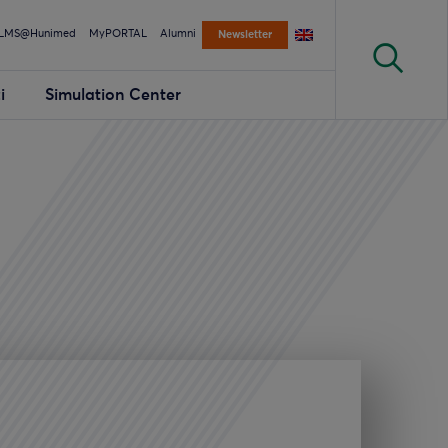
LMS@Hunimed
MyPORTAL
Alumni
Newsletter
i
Simulation Center