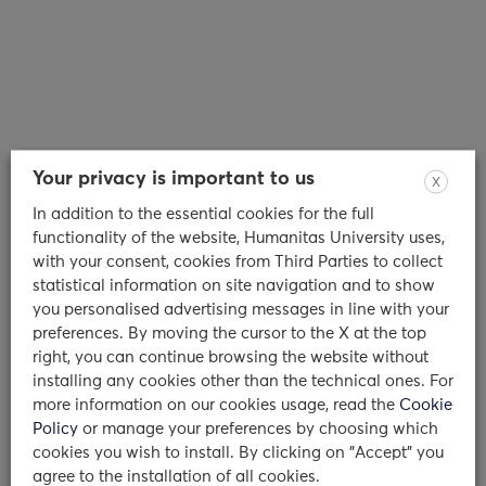
Your privacy is important to us
X
In addition to the essential cookies for the full
functionality of the website, Humanitas University uses,
with your consent, cookies from Third Parties to collect
A Maria Rescigno il Premio
statistical information on site navigation and to show
you personalised advertising messages in line with your
Pezcoller Women in Cancer
preferences. By moving the cursor to the X at the top
Research
right, you can continue browsing the website without
installing any cookies other than the technical ones. For
more information on our cookies usage, read the
Cookie
Il prestigioso Premio Pezcoller-Marina
Policy
or manage your preferences by choosing which
Larcher Fogazzaro-EACR Women in Cancer
cookies you wish to install. By clicking on "Accept" you
Research 2024 sarà assegnato a Maria
agree to the installation of all cookies.