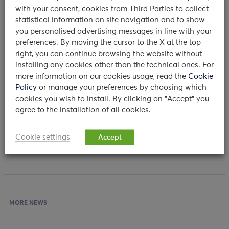
with your consent, cookies from Third Parties to collect
competenze cliniche e scientifiche di Humanitas
statistical information on site navigation and to show
University si integrano perfettamente con quelle della
you personalised advertising messages in line with your
tecnologia applicata alla medicina dell’Università di
preferences. By moving the cursor to the X at the top
Trento, permettendo ad entrambe le realtà di ampliare
right, you can continue browsing the website without
le connessioni in ambito clinico e di dare vita a
installing any cookies other than the technical ones. For
collaborazioni interessanti, ad esempio delle
more information on our cookies usage, read the
Cookie
Policy
or manage your preferences by choosing which
nanotecnologie e della robotica, settori su cui entrambi
cookies you wish to install. By clicking on "Accept" you
gli Atenei sono molto attivi. La partnership apre
agree to the installation of all cookies.
l’orizzonte a
bandi competitivi a livello europeo
e
contribuirà ad aumentare l’attrattività verso giovani
Cookie settings
Accept
ricercatori».
MORE NEWS