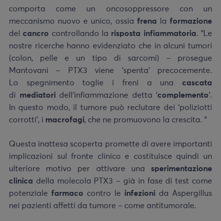
comporta come un oncosoppressore con un
meccanismo nuovo e unico, ossia
frena
la
formazione
del
cancro
controllando la
risposta infiammatoria
. “Le
nostre ricerche hanno evidenziato che in alcuni tumori
(colon, pelle e un tipo di sarcomi) – prosegue
Mantovani – PTX3 viene ‘spenta’ precocemente.
Lo spegnimento toglie i freni a una
cascata
di
mediatori
dell’infiammazione detta ‘
complemento
‘.
In questo modo, il tumore può reclutare dei ‘poliziotti
corrotti’, i
macrofagi
, che ne promuovono la crescita. “
Questa inattesa scoperta promette di avere importanti
implicazioni sul fronte clinico e costituisce quindi un
ulteriore motivo per attivare una
sperimentazione
clinica
della molecola PTX3 – già in fase di test come
potenziale
farmaco
contro le
infezioni
da Aspergillus
nei pazienti affetti da tumore – come antitumorale.