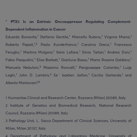
*
PTX3 Is an Extrinsic Oncosuppressor Regulating Complement-
Dependent Inflammation in Cancer
1
1
1
1
Eduardo Bonavita,
Stefania Gentile,
Marcello Rubino,
Virginia Maina,
1
2
1
1
Roberto Papait,
,
Paolo Kunderfranco,
Carolina Greco,
Francesca
1
1
1
1
1
Feruglio,
Martina Molgora,
Ilaria Laface,
Silvia Tartari,
Andrea Doni,
1
1
1
1
Fabio Pasqualini,
Elisa Barbati,
Gianluca Basso,
Maria Rosaria Galdiero,
3
1
1
Manuela Nebuloni,
Massimo Roncalli,
Piergiuseppe Colombo,
Luigi
1
4
1
1
Laghi,
John D. Lambris,
Se´ bastien Jaillon,
Cecilia Garlanda,
and
1,5
Alberto Mantovani
1 Humanitas Clinical and Research Center, Rozzano (Milan) 20089, Italy
2 Institute of Genetics and Biomedical Research, National Research
Council, Rozzano (Milan) 20089, Italy
3 Pathology Unit, L. Sacco Department of Clinical Sciences, University of
Milan, Milan 20157, Italy
4 Department of Pathology and Laboratory Medicine, University of