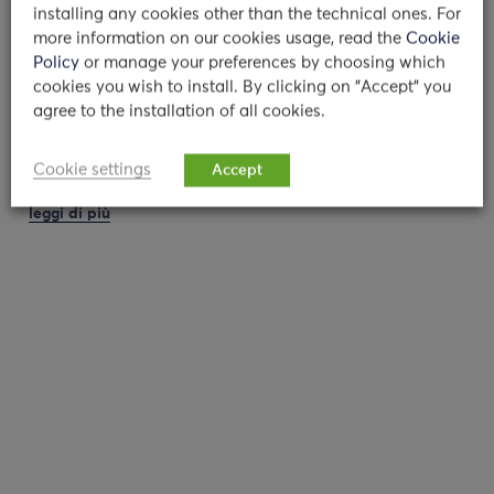
alle Dottoresse Olivari e Colombo
installing any cookies other than the technical ones. For
more information on our cookies usage, read the
Cookie
Dottoressa Maria Giulia Olivari e dottoressa
Policy
or manage your preferences by choosing which
Camilla Chiara Colombo: chi siete? Qual è il
cookies you wish to install. By clicking on "Accept" you
vostro percorso? Siamo due…
agree to the installation of all cookies.
11/01/2024
Cookie settings
Accept
leggi di più