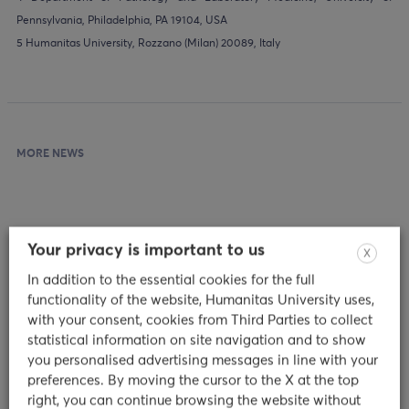
Pennsylvania, Philadelphia, PA 19104, USA
5 Humanitas University, Rozzano (Milan) 20089, Italy
MORE NEWS
Your privacy is important to us
X
In addition to the essential cookies for the full
functionality of the website, Humanitas University uses,
with your consent, cookies from Third Parties to collect
statistical information on site navigation and to show
you personalised advertising messages in line with your
Servizio di Counseling: intervista
preferences. By moving the cursor to the X at the top
right, you can continue browsing the website without