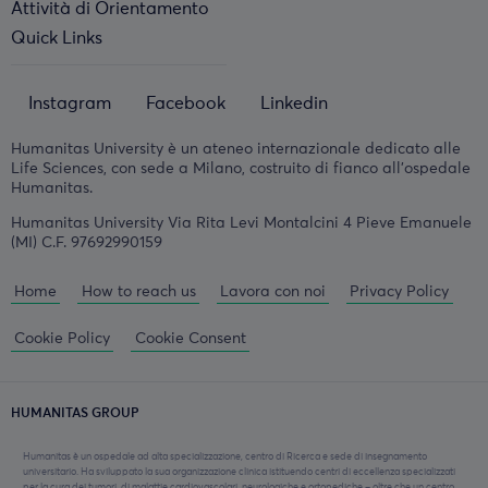
Attività di Orientamento
Quick Links
Instagram
Facebook
Linkedin
Humanitas University è un ateneo internazionale dedicato alle
Life Sciences, con sede a Milano, costruito di fianco all'ospedale
Humanitas.
Humanitas University Via Rita Levi Montalcini 4 Pieve Emanuele
(MI) C.F. 97692990159
Home
How to reach us
Lavora con noi
Privacy Policy
Cookie Policy
Cookie Consent
HUMANITAS GROUP
Humanitas è un ospedale ad alta specializzazione, centro di Ricerca e sede di insegnamento
universitario. Ha sviluppato la sua organizzazione clinica istituendo centri di eccellenza specializzati
per la cura dei tumori, di malattie cardiovascolari, neurologiche e ortopediche – oltre che un centro