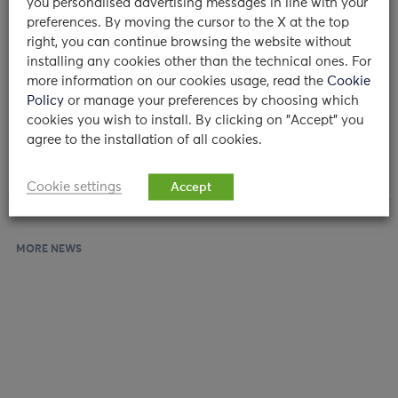
you personalised advertising messages in line with your
Elizaveta Kon
, responsabile di Ortopedia Traslazionale
preferences. By moving the cursor to the X at the top
del Centro per la Ricostruzione articolare del ginocchio
right, you can continue browsing the website without
Humanitas e docente Humanitas University.
installing any cookies other than the technical ones. For
more information on our cookies usage, read the
Cookie
“Migliorare le capacità chirurgiche – conclude la
Policy
or manage your preferences by choosing which
professoressa Kon – va a beneficio del medico ma
cookies you wish to install. By clicking on "Accept" you
soprattutto del paziente”.
agree to the installation of all cookies.
Cookie settings
Accept
MORE NEWS