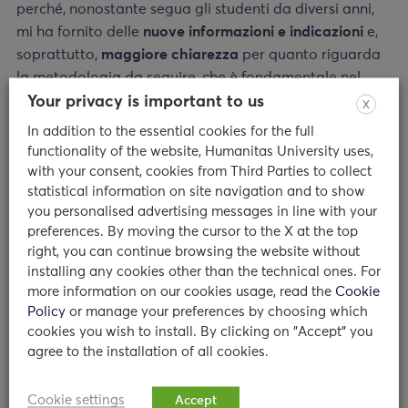
perché, nonostante segua gli studenti da diversi anni,
mi ha fornito delle
nuove informazioni e indicazioni
e,
soprattutto,
maggiore chiarezza
per quanto riguarda
la metodologia da seguire, che è fondamentale nel
nostro lavoro. Infatti, l’ho vivamente consigliato agli
Your privacy is important to us
X
altri colleghi”. “Inoltre – aggiunge – è stata
In addition to the essential cookies for the full
un’esperienza molto positiva anche dal punto di vista
functionality of the website, Humanitas University uses,
del rapporto con i tutor didattici dell’università (con i
with your consent, cookies from Third Parties to collect
quali non si ha quasi mai la possibilità di comunicare),
statistical information on site navigation and to show
you personalised advertising messages in line with your
che si sono dimostrati disponibili e collaborativi”.
preferences. By moving the cursor to the X at the top
right, you can continue browsing the website without
installing any cookies other than the technical ones. For
more information on our cookies usage, read the
Cookie
Dottoressa Roveda, come vive il suo ruolo di
Policy
or manage your preferences by choosing which
guida?
cookies you wish to install. By clicking on "Accept" you
agree to the installation of all cookies.
“Lo vivo con un grande senso di
responsabilità
”,
Cookie settings
Accept