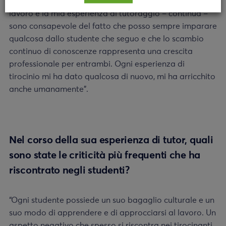
risponde Roveda. “Nonostante la mia anzianità di
lavoro e la mia esperienza di tutoraggio – continua –
sono consapevole del fatto che posso sempre imparare
qualcosa dallo studente che seguo e che lo scambio
continuo di conoscenze rappresenta una crescita
professionale per entrambi. Ogni esperienza di
tirocinio mi ha dato qualcosa di nuovo, mi ha arricchito
anche umanamente”.
Nel corso della sua esperienza di tutor, quali
sono state le criticità più frequenti che ha
riscontrato negli studenti?
“Ogni studente possiede un suo bagaglio culturale e un
suo modo di apprendere e di approcciarsi al lavoro. Un
aspetto negativo che spesso si riscontra nei tirocinanti,