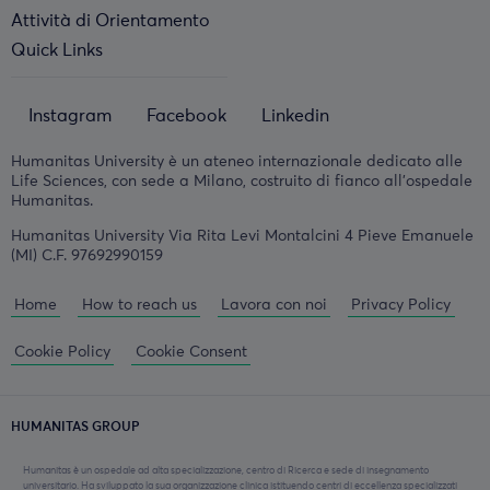
Attività di Orientamento
Quick Links
Instagram
Facebook
Linkedin
Humanitas University è un ateneo internazionale dedicato alle
Life Sciences, con sede a Milano, costruito di fianco all'ospedale
Humanitas.
Humanitas University Via Rita Levi Montalcini 4 Pieve Emanuele
(MI) C.F. 97692990159
Home
How to reach us
Lavora con noi
Privacy Policy
Cookie Policy
Cookie Consent
HUMANITAS GROUP
Humanitas è un ospedale ad alta specializzazione, centro di Ricerca e sede di insegnamento
universitario. Ha sviluppato la sua organizzazione clinica istituendo centri di eccellenza specializzati