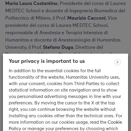
Maria Laura Costantino
, Presidente del corso di Laurea
MEDTEC School e docente di Ingegneria Biomedica del
Politecnico di Milano, il Prof.
Maurizio Cecconi
, Vice
presidente del corso di Laurea MEDTEC School,
responsabile di Anestesia e Terapia Intensiva di
Humanitas e docente di Anestesiologia di Humanitas
University, il Prof.
Stefano Duga
, Direttore del
Dipartimento di Scienze Biomediche e docente di
Your privacy is important to us
Biologia Molecolare di
Humanitas University e il Prof.
X
Andrea Aliverti
, Coordinatore del corso di Dottorato in
In addition to the essential cookies for the full
Bioingegneria e docente di Ingegneria Biomedica del
functionality of the website, Humanitas University uses,
with your consent, cookies from Third Parties to collect
Politecnico di Milano. Il legame fra la formazione
statistical information on site navigation and to show
medica e quella ingegneristica si dipana lungo tutto il
you personalised advertising messages in line with your
percorso formativo grazie ad un’alternanza di
preferences. By moving the cursor to the X at the top
frequenza fra
Humanitas University e il Politecnico di
right, you can continue browsing the website without
Milano
.
installing any cookies other than the technical ones. For
more information on our cookies usage, read the
Cookie
Un nuovo edificio
Policy
or manage your preferences by choosing which