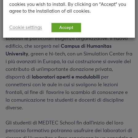
cookies you wish to install. By clicking on "Accept" you
agree to the installation of all cookies.
L’integrazione tra Medicina e Ingegneria Biomedica
che caratterizza il nuovo corso di Laurea ha reso
Cookie settings
Accept
necessaria la creazione di uno spazio ad hoc che
soddisfi le particolari esigenze organizzative. Il nuovo
edificio, che sorgerà nel
Campus di Humanitas
University
,
green e hi-tech, con un Simulation Center fra
i più avanzati in Europa, la cui costruzione si avvale del
contributo di un’importante donazione privata,
disporrà di
laboratori aperti e modulabili
per
connettersi con le aule in cui si svolgono le lezioni
frontali, al fine di
favorire lo scambio di conoscenze e
la comunicazione tra studenti e docenti di discipline
diverse.
Gli studenti di MEDTEC School fin dall’inizio del loro
percorso formativo potranno usufruire dei laboratori di