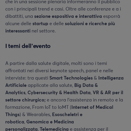
che in una sessione plenaria informeranno il pubblico
con i principali trend e casi. Oltre alle conferenze e a i
dibattiti, una
sezione espositiva e interattiva
esporrà
alcune delle
startup
e delle
soluzioni e ricerche più
interessanti
nel settore.
I temi dell’evento
A partire dalla salute digitale, molti sono i temi
affrontati nei diversi keynote speech, panel e nelle
interviste: tra questi
Smart Technologies
&
Intelligenza
Artificiale
applicate alla salute,
Big Data &
Analytics
,
Cybersecurity & Health Data
,
VR & AR per il
settore chirurgico;
e ancora
l’assistenza in remoto e la
formazione, From IoT to IoMT (
Internet of Medical
Things
) & Wearables,
Esoscheletri e
robotica
,
Genomica e Medicina
personalizzata
,
Telemedicina
e assistenza per il