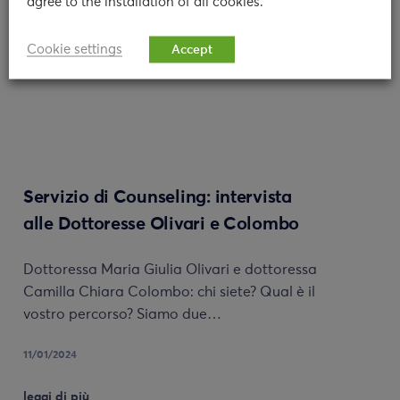
agree to the installation of all cookies.
Cookie settings
Accept
Servizio di Counseling: intervista
alle Dottoresse Olivari e Colombo
Dottoressa Maria Giulia Olivari e dottoressa
Camilla Chiara Colombo: chi siete? Qual è il
vostro percorso? Siamo due…
11/01/2024
leggi di più