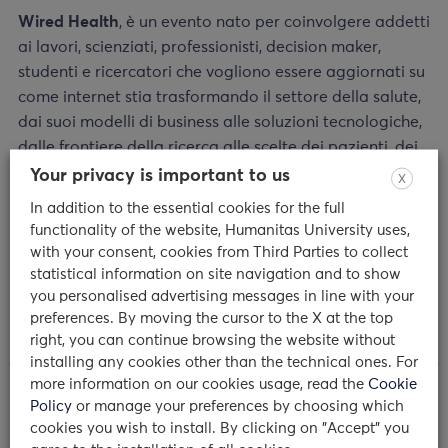
Wired Health
, è un evento nato per coinvolgere addetti
ai lavori, scienziati, professionisti, decision maker,
studenti e ricercatori che vogliono essere aggiornati su
come internet stia trasformando il settore della salute,
dai suoi modelli di business alle soluzioni tecnologiche,
dalle frontiere della ricerca alle scelte dei pazienti, dei
consumatori e dei cittadini.
Your privacy is important to us
X
In addition to the essential cookies for the full
Per iscriverti:
clicca qui.
functionality of the website, Humanitas University uses,
with your consent, cookies from Third Parties to collect
statistical information on site navigation and to show
you personalised advertising messages in line with your
preferences. By moving the cursor to the X at the top
right, you can continue browsing the website without
installing any cookies other than the technical ones. For
more information on our cookies usage, read the
Cookie
Policy
or manage your preferences by choosing which
MORE NEWS
cookies you wish to install. By clicking on "Accept" you