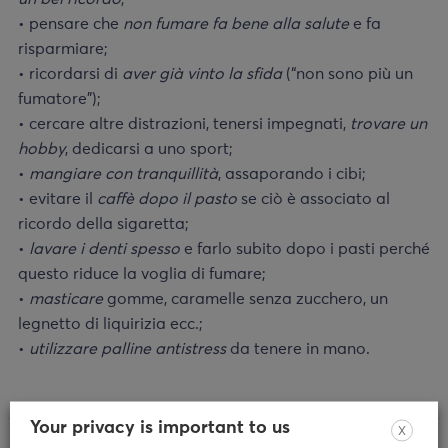
• pensare che
non fumare fa bene alla salute
e fa
risparmiare;
• ricordarsi di
aver già vinto la sfida
(“non sono più un
fumatore”);
• cercare altre distrazioni, tenersi impegnati,
trovare un
hobby
, dedicarsi a uno sport;
•
mangiare con tranquillità
, assaporando i cibi;
• evitare il
caffè dopo il pasto
se ciò è associato al
ricordo della sigaretta;
•
lavare i denti spesso
e farlo subito dopo i pasti perché
questo riduce la voglia di fumare;
•
masticare
gomme, caramelle senza zucchero, un
legnetto di liquirizia ecc.;
•
utilizzare palline antistress
da tenere in mano.
Your privacy is important to us
X