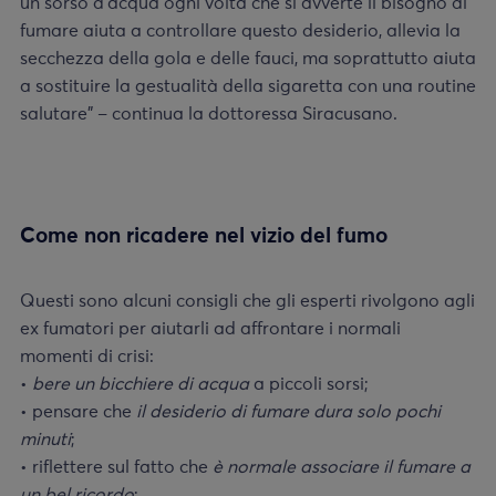
un sorso d’acqua ogni volta che si avverte il bisogno di
fumare aiuta a controllare questo desiderio, allevia la
secchezza della gola e delle fauci, ma soprattutto aiuta
a sostituire la gestualità della sigaretta con una routine
salutare” – continua la dottoressa Siracusano.
Come non ricadere nel vizio del fumo
Questi sono alcuni consigli che gli esperti rivolgono agli
ex fumatori per aiutarli ad affrontare i normali
momenti di crisi:
•
bere un bicchiere di acqua
a piccoli sorsi;
• pensare che
il desiderio di fumare dura solo pochi
minuti
;
• riflettere sul fatto che
è normale associare il fumare a
un bel ricordo
;