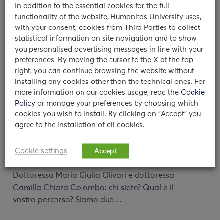
In addition to the essential cookies for the full
MORE NEWS
functionality of the website, Humanitas University uses,
with your consent, cookies from Third Parties to collect
statistical information on site navigation and to show
you personalised advertising messages in line with your
preferences. By moving the cursor to the X at the top
right, you can continue browsing the website without
installing any cookies other than the technical ones. For
more information on our cookies usage, read the
Cookie
Policy
or manage your preferences by choosing which
cookies you wish to install. By clicking on "Accept" you
agree to the installation of all cookies.
Servizio di Counseling: intervista
alle Dottoresse Olivari e Colombo
Cookie settings
Accept
Dottoressa Maria Giulia Olivari e dottoressa
Camilla Chiara Colombo: chi siete? Qual è il
vostro percorso? Siamo due…