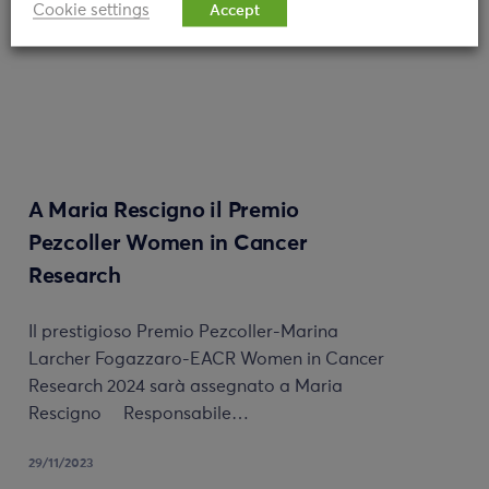
Cookie settings
Accept
A Maria Rescigno il Premio
Pezcoller Women in Cancer
Research
Il prestigioso Premio Pezcoller-Marina
Larcher Fogazzaro-EACR Women in Cancer
Research 2024 sarà assegnato a Maria
Rescigno Responsabile…
29/11/2023