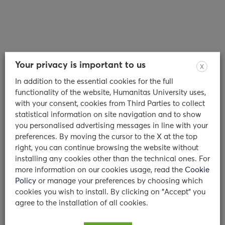
Servizio di Counseling: intervista
Your privacy is important to us
X
alle Dottoresse Olivari e Colombo
In addition to the essential cookies for the full
functionality of the website, Humanitas University uses,
with your consent, cookies from Third Parties to collect
Dottoressa Maria Giulia Olivari e dottoressa
statistical information on site navigation and to show
Camilla Chiara Colombo: chi siete? Qual è il
you personalised advertising messages in line with your
vostro percorso? Siamo due…
preferences. By moving the cursor to the X at the top
right, you can continue browsing the website without
11/01/2024
installing any cookies other than the technical ones. For
more information on our cookies usage, read the
Cookie
leggi di più
Policy
or manage your preferences by choosing which
cookies you wish to install. By clicking on "Accept" you
agree to the installation of all cookies.