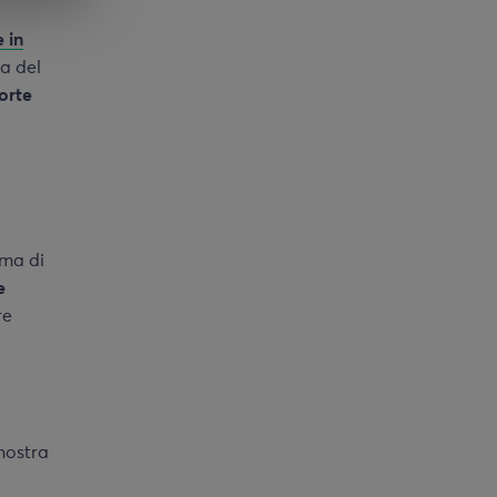
 in
ia del
orte
ema di
e
re
 nostra