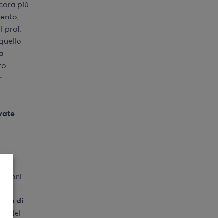
cora più
ento,
l prof.
quello
na
ro
-
ivate
tuzioni
alla
oltà di
n
95
. Nel