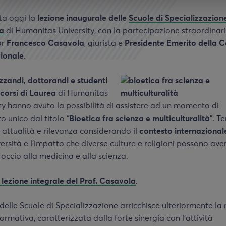
lta oggi la
lezione inaugurale delle
Scuole di Specializzazione
na
di Humanitas University, con la partecipazione straordinar
or
Francesco Casavola
, giurista e
Presidente Emerito della C
zionale
.
zzandi, dottorandi e studenti
i corsi di Laurea
di Humanitas
ty hanno avuto la possibilità di assistere ad un momento di
o unico dal titolo “
Bioetica fra scienza e multiculturalità
”. T
attualità e rilevanza considerando il
contesto internazional
versità e l’impatto che diverse culture e religioni possono ave
roccio alla medicina e alla scienza.
 lezione integrale del Prof. Casavola
.
 delle Scuole di Specializzazione arricchisce ulteriormente la
formativa, caratterizzata dalla forte sinergia con l’attività