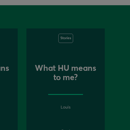
Stories
ns
What HU means
to me?
Louis