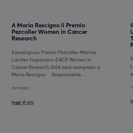
A Maria Rescigno il Premio
Pezcoller Women in Cancer
Research
F
Il prestigioso Premio Pezcoller-Marina
I
Larcher Fogazzaro-EACR Women in
L
Cancer Research 2024 sarà assegnato a
p
Maria Rescigno Responsabile…
1
29/11/2023
l
leggi di più