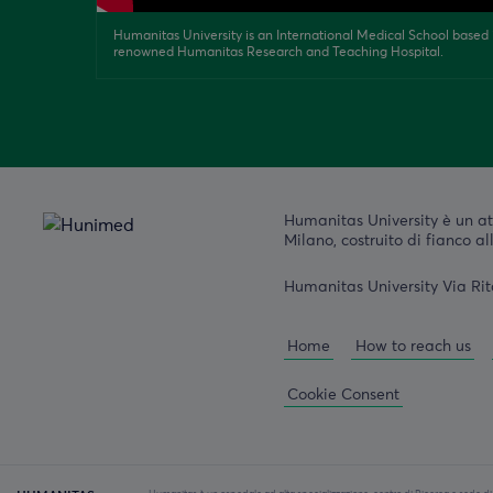
Humanitas University is an International Medical School based i
renowned Humanitas Research and Teaching Hospital.
Humanitas University è un at
Milano, costruito di fianco a
Humanitas University Via Rit
Home
How to reach us
Cookie Consent