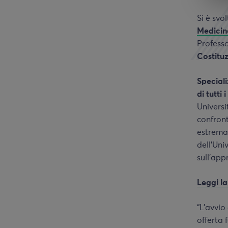
Si è svo
Medici
Profess
Costitu
Speciali
di tutti 
Universi
confront
estrema 
dell’Uni
sull’app
Leggi la
“L’avvio
offerta 