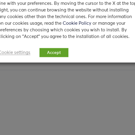
line with your preferences. By moving the cursor to the X at the to
fatto parte della Commissione di arbitrato per l’ex Iugoslavi
right, you can continue browsing the website without installing
1998 è stato garante per l’editoria e la radiodiffusione. Socio 
any cookies other than the technical ones. For more information
 accademie e società scientifiche, è stato
presidente
dell’Is
on our cookies usage, read the
Cookie Policy
or manage your
ciclopedia Italiana –
Treccani
(1998 – 2009) e del
Comitato
preferences by choosing which cookies you wish to install. By
e per la Bioetica
(2006 – 2015).
clicking on "Accept" you agree to the installation of all cookies.
Cookie settings
Accept