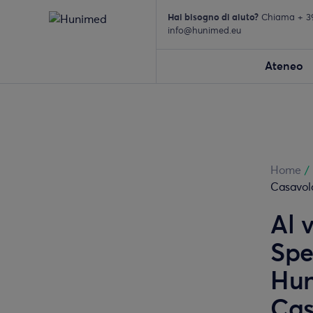
Hai bisogno di aiuto?
Chiama + 39 
info@hunimed.eu
Ateneo
Home
/
Casavol
Al 
Spe
Hun
Cas