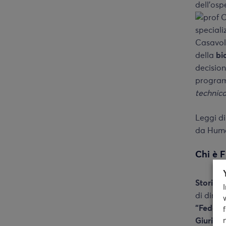
dell’os
Casavol
della
bi
decision
programm
technical
Leggi di
da
Huma
Chi è 
Storico 
di dirit
“Federic
Giurisp